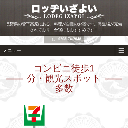
長野県の菅平高原にある、料理が自慢のお宿です。弓道場が完備
されており、合宿にもおすすめです！
0268-74-2048
メニュー
コンビニ徒歩1
分・観光スポット
多数